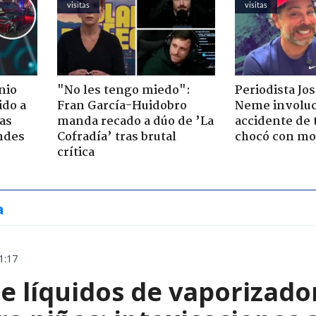
visitas
visitas
nio
"No les tengo miedo":
Periodista Jo
ido a
Fran García-Huidobro
Neme involuc
ras
manda recado a dúo de ’La
accidente de 
ndes
Cofradía’ tras brutal
chocó con mot
crítica
a
1:17
e líquidos de vaporizado