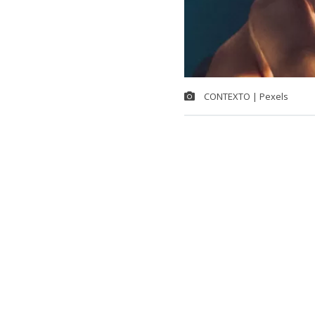
CONTEXTO | Pexels
Ante una ala
diputados de l
buscan que lo
seguridad pa
Las intoxicac
aumentaron un