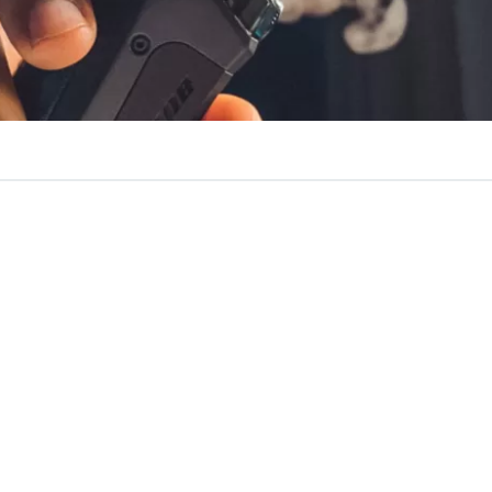
VER RESUMEN
rmante
alza de un 400%
en los casos de niños intoxicados
a Comisión de Salud, Roberto Arroyo (ind) y Catalina Del
s líquidos utilizados por vaporizadores, cuenten
con un 
ra niños
, tal como algunos medicamentos en la actualid
iones, según el proyecto presentado por ambos parlamen
 400% en los últimos 5 meses “y el 84% de las consultas