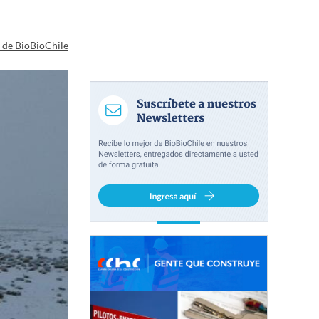
a de BioBioChile