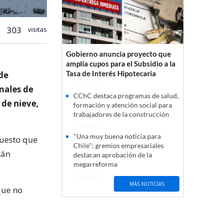
303
visitas
Gobierno anuncia proyecto que
amplía cupos para el Subsidio a la
Tasa de Interés Hipotecaria
de
nales de
CChC destaca programas de salud,
 de nieve,
formación y atención social para
trabajadores de la construcción
"Una muy buena noticia para
puesto que
Chile": gremios empresariales
tán
destacan aprobación de la
megarreforma
MÁS NOTICIAS
que no