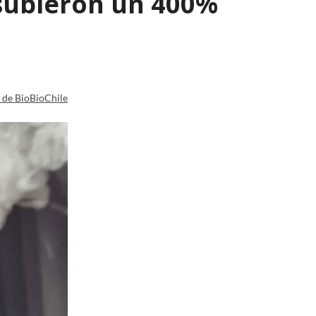
 subieron un 400%
a de BioBioChile