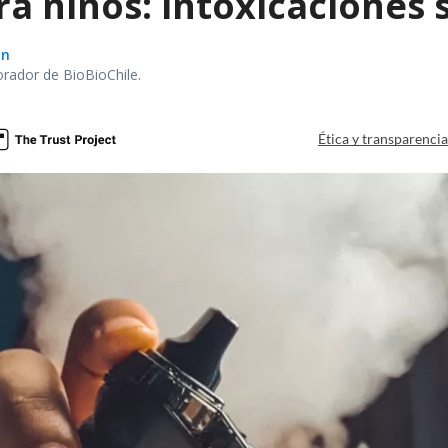
ra niños: intoxicaciones
ón
orador de BioBioChile.
Ética y transparenci