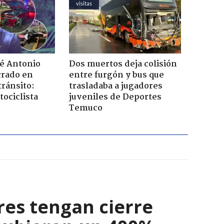
visitas
sé Antonio
Dos muertos deja colisión
rado en
entre furgón y bus que
tránsito:
trasladaba a jugadores
ociclista
juveniles de Deportes
Temuco
res tengan cierre