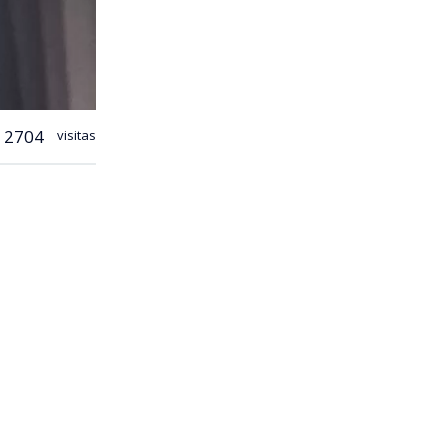
2704
visitas
, los
 Real (Rep)
cierre de
ad.
tarios,
 al Centro