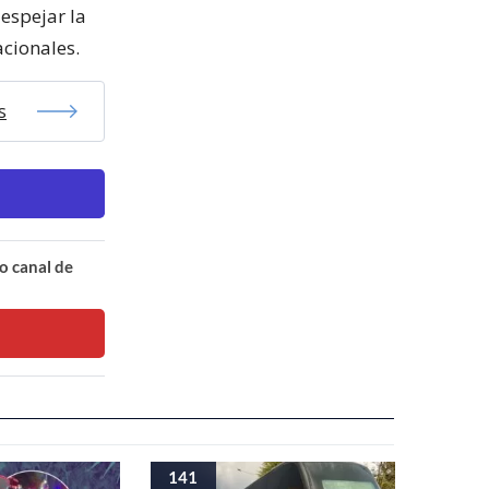
espejar la
acionales.
s
o canal de
141