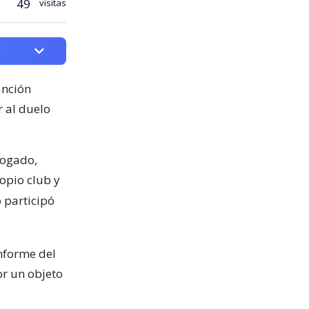
49
visitas
anción
r al duelo
bogado,
ropio club y
 participó
nforme del
or un objeto