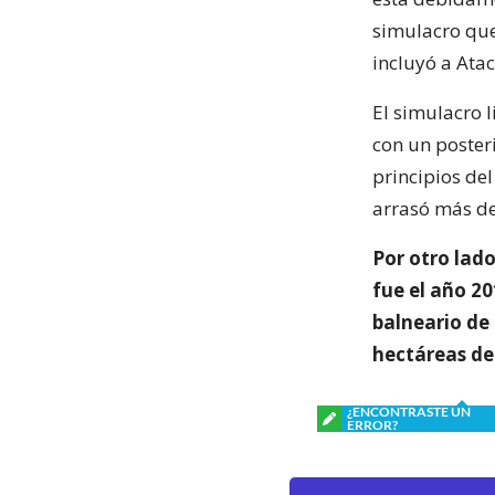
simulacro que
incluyó a Ata
El simulacro 
con un poster
principios de
arrasó más de
Por otro lado
fue el año 2
balneario de
hectáreas de
¿ENCONTRASTE UN
ERROR?