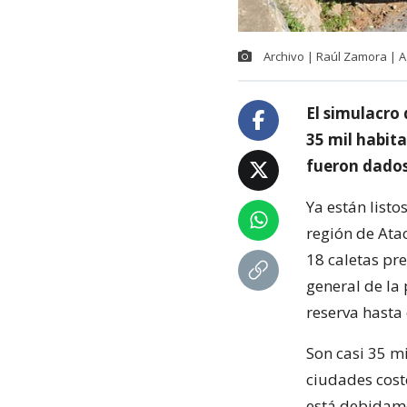
Archivo | Raúl Zamora | 
El simulacro 
35 mil habit
fueron dados
Ya están listo
región de Atac
18 caletas pr
general de la
reserva hasta 
Son casi 35 m
ciudades cost
está debidame