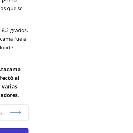
las que se
 8,3 grados,
tacama fue a
 donde
n Atacama
fectó al
 varias
adores.
s