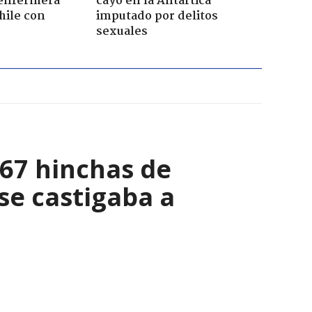
enfermera
cayó en la Antártica
hile con
imputado por delitos
sexuales
067 hinchas de
se castigaba a