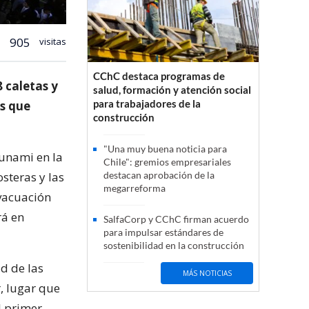
905
visitas
CChC destaca programas de
 caletas y
salud, formación y atención social
para trabajadores de la
es que
construcción
"Una muy buena noticia para
sunami en la
Chile": gremios empresariales
steras y las
destacan aprobación de la
megarreforma
evacuación
rá en
SalfaCorp y CChC firman acuerdo
para impulsar estándares de
sostenibilidad en la construcción
d de las
MÁS NOTICIAS
, lugar que
l primer