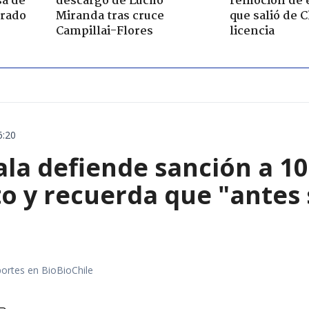
sa de
descargo de Lucho
remoción de 
trado
Miranda tras cruce
que salió de C
Campillai-Flores
licencia
6:20
ala defiende sanción a 1
o y recuerda que "antes 
portes en BioBioChile