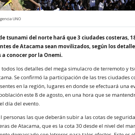
Agencia UNO
de tsunami del norte hará que 3 ciudades costeras, 18
antes de Atacama sean movilizados, según los detall
 a conocer por la Onemi.
s todos los detalles del mega simulacro de terremoto y t
ama. Se confirmó la participación de las tres ciudades co
esentes en la región, lugares en donde se efectuará una 
 población este 8 de agosto, en una hora que se mantend
el día del evento.
il personas las que deberán subir a las cotas de segurida
eras de Atacama, que es la cota 30 desde el nivel del mar
nte demarcado con letreros para tales efectos. Este es e