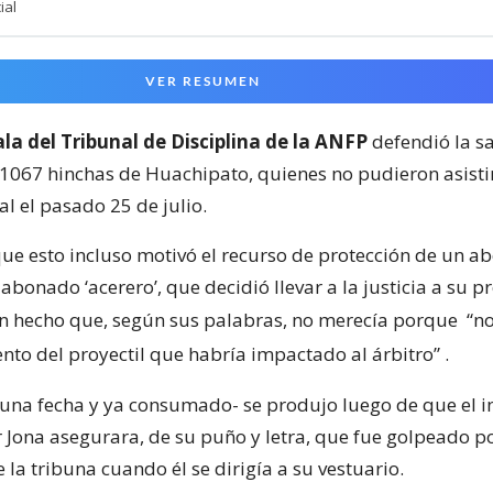
ial
VER RESUMEN
la del Tribunal de Disciplina de la ANFP
defendió la s
 1067 hinchas de Huachipato, quienes no pudieron asisti
l el pasado 25 de julio.
e esto incluso motivó el recurso de protección de un a
bonado ‘acerero’, que decidió llevar a la justicia a su p
n hecho que, según sus palabras, no merecía porque
“no
ento del proyectil que habría impactado al árbitro”
.
e una fecha y ya consumado- se produjo luego de que el i
r Jona asegurara, de su puño y letra, que fue golpeado p
la tribuna cuando él se dirigía a su vestuario.