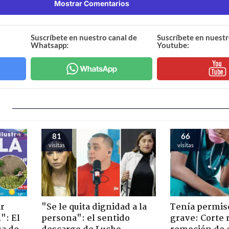
Mostrar Comentarios
Suscríbete en nuestro canal de
Suscríbete en nuestr
Whatsapp:
Youtube:
81
66
visitas
visitas
ir
"Se le quita dignidad a la
Tenía permiso
": El
persona": el sentido
grave: Corte r