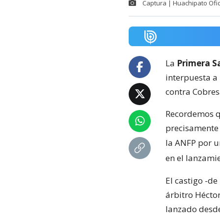
Captura | Huachipato Ofic
La
Primera Sa
interpuesta a
contra Cobresa
Recordemos qu
precisamente a
la ANFP por u
en el lanzami
El castigo -d
árbitro Hécto
lanzado desde 