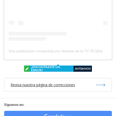
Una publicación compartida por Amante de la TV 📺 (@alguien_te_observa)
¿ENCONTRASTE UN
AVÍSANOS
ERROR?
Revisa nuestra página de correcciones
Síguenos en: