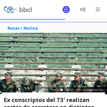
Notas >
Noticia
Archivo | Hans Scott/AgenciaUNO
Ex conscriptos del 73′ realizan
cortes de carretera en distintos