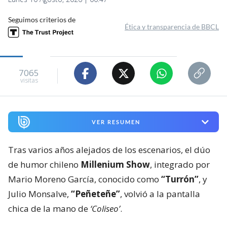
Seguimos criterios de
Ética y transparencia de BBCL
7065
visitas
VER RESUMEN
Tras varios años alejados de los escenarios, el dúo
de humor chileno
Millenium Show
, integrado por
Mario Moreno García, conocido como
“Turrón”
, y
Julio Monsalve,
“Peñeteñe”
, volvió a la pantalla
chica de la mano de
‘Coliseo’
.