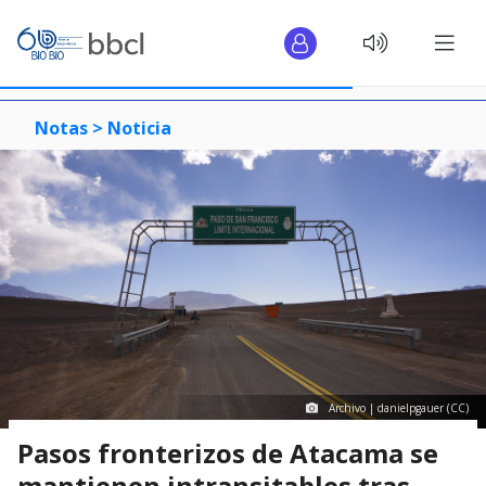
Notas >
Noticia
Archivo | danielpgauer (CC)
Pasos fronterizos de Atacama se
mantienen intransitables tras