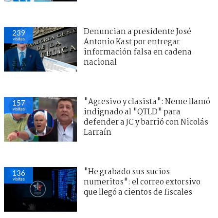
Denuncian a presidente José
239
visitas
Antonio Kast por entregar
información falsa en cadena
nacional
"Agresivo y clasista": Neme llamó
157
visitas
indignado al "QTLD" para
defender a JC y barrió con Nicolás
Larraín
"He grabado sus sucios
136
visitas
numeritos": el correo extorsivo
que llegó a cientos de fiscales