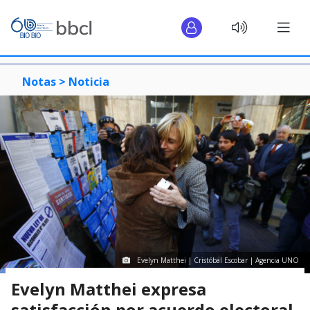
Notas >
Noticia
Evelyn Matthei | Cristóbal Escobar | Agencia UNO
Evelyn Matthei expresa
satisfacción por acuerdo electoral