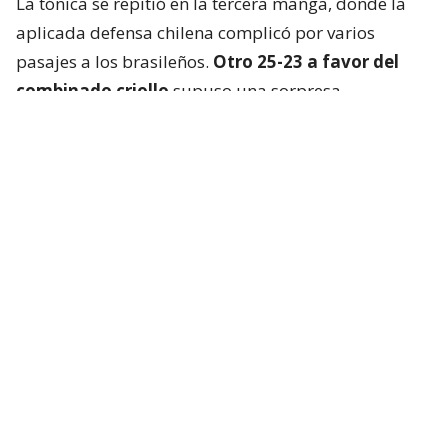
La tónica se repitió en la tercera manga, donde la
aplicada defensa chilena complicó por varios
pasajes a los brasileños.
Otro 25-23 a favor del
combinado criollo
supuso una sorpresa
mayúscula en Cochabamba.
La Verdeamarela respondió con furia en el cuarto
set y, aprovechando el desgaste chileno, se quedó
con el parcial
por un claro 25-13
.
El tie break, primero que se jugaba en el torneo, no
fue apto para cardíacos. Brasil logró dos puntos de
ventaja, pero los “Guerreros Rojos” remontaron y
pasaron a ganar por la misma diferencia. Incluso
tuvieron match point.
Pero la experiencia brasileña afloró en el momento