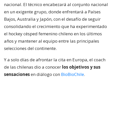
nacional. El técnico encabezará al conjunto nacional
en un exigente grupo, donde enfrentará a Países
Bajos, Australia y Japón, con el desafío de seguir
consolidando el crecimiento que ha experimentado
el hockey césped femenino chileno en los últimos
años y mantener al equipo entre las principales
selecciones del continente.
Y a solo días de afrontar la cita en Europa, el coach
de las chilenas dio a conocer
los objetivos y sus
sensaciones
en diálogo con
BioBioChile
.
Lee también...
Las Diablas piensan en grande a
días de su 2do Mundial: "Mejorar lo
del 2022 y aspirar a lo más alto"