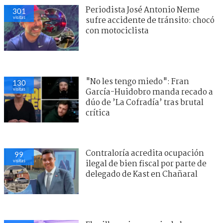
Periodista José Antonio Neme
301
visitas
sufre accidente de tránsito: chocó
con motociclista
"No les tengo miedo": Fran
130
visitas
García-Huidobro manda recado a
dúo de ’La Cofradía’ tras brutal
crítica
Contraloría acredita ocupación
99
visitas
ilegal de bien fiscal por parte de
delegado de Kast en Chañaral