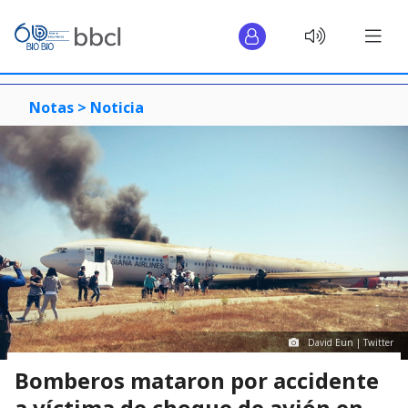
Notas >
Noticia
David Eun | Twitter
Bomberos mataron por accidente
a víctima de choque de avión en