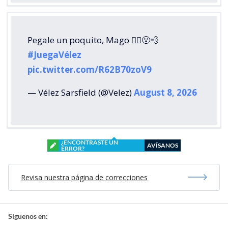
Pegale un poquito, Mago 🧙‍♂️😮‍💨
#JuegaVélez
pic.twitter.com/R62B70zoV9
— Vélez Sarsfield (@Velez)
August 8, 2026
¿ENCONTRASTE UN
AVÍSANOS
ERROR?
Revisa nuestra página de correcciones
Síguenos en: