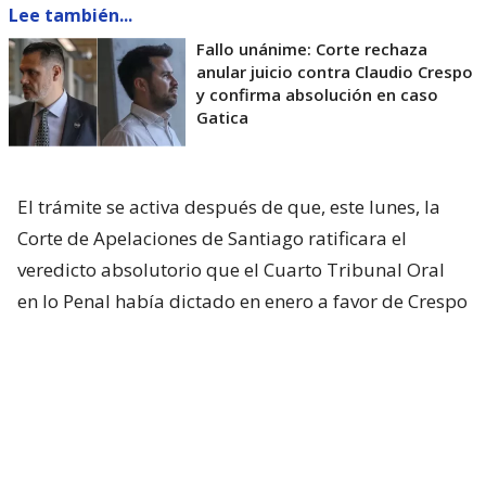
Lee también...
Fallo unánime: Corte rechaza
anular juicio contra Claudio Crespo
y confirma absolución en caso
Gatica
El trámite se activa después de que, este lunes, la
Corte de Apelaciones de Santiago ratificara el
veredicto absolutorio que el Cuarto Tribunal Oral
en lo Penal había dictado en enero a favor de Crespo
por el caso de apremios ilegítimos.
La justicia había establecido que él efectuó los
disparos que cegaron al diputado Gustavo Gatica
durante los disturbios registrados el 8 de
noviembre de 2019 en Plaza Baquedano.
Pero