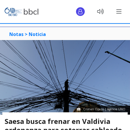
Notas >
Noticia
Cristian Opazo | Agencia UNO
Saesa busca frenar en Valdivia
ordenanza para soterrar cableado