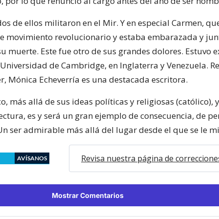
ó, por lo que renunció al cargo antes del año de ser nom
dos de ellos militaron en el Mir. Y en especial Carmen, qu
ese movimiento revolucionario y estaba embarazada y junt
 muerte. Este fue otro de sus grandes dolores. Estuvo ex
a Universidad de Cambridge, en Inglaterra y Venezuela. R
r, Mónica Echeverría es una destacada escritora.
co, más allá de sus ideas políticas y religiosas (católico), 
ectura, es y será un gran ejemplo de consecuencia, de pe
Un ser admirable más allá del lugar desde el que se le mi
Revisa nuestra página de correccione
AVÍSANOS
Mostrar Comentarios