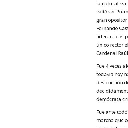
la naturaleza
valió ser Pre
gran opositor
Fernando Casti
liderando el p
único rector e
Cardenal Raúl 
Fue 4 veces al
todavía hoy h
destrucción de
decididamente
demócrata cris
Fue ante todo
marcha que c