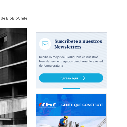
a de BioBioChile