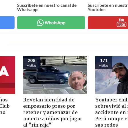
Suscríbete en nuestro canal de
Suscríbete en nuestr
Whatsapp:
Youtube:
208
171
visitas
visitas
ños
Revelan identidad de
Youtuber chi
"Club
empresario preso por
sobrevivió al
rno
retener y amenazar de
accidente en
muerte a niños por jugar
Perú rompe el
al "rin raja"
sus redes