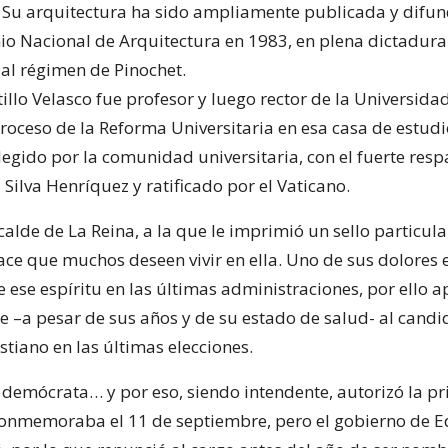
. Su arquitectura ha sido ampliamente publicada y difund
mio Nacional de Arquitectura en 1983, en plena dictadura
 al régimen de Pinochet.
llo Velasco fue profesor y luego rector de la Universidad
roceso de la Reforma Universitaria en esa casa de estudi
legido por la comunidad universitaria, con el fuerte resp
Silva Henríquez y ratificado por el Vaticano.
calde de La Reina, a la que le imprimió un sello particul
ace que muchos deseen vivir en ella. Uno de sus dolores e
 ese espíritu en las últimas administraciones, por ello 
 –a pesar de sus años y de su estado de salud- al candi
tiano en las últimas elecciones.
 demócrata… y por eso, siendo intendente, autorizó la p
onmemoraba el 11 de septiembre, pero el gobierno de E