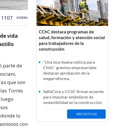
1107
visitas
CChC destaca programas de
 de vida
salud, formación y atención social
para trabajadores de la
stillo
construcción
"Una muy buena noticia para
ó parte de
Chile": gremios empresariales
esciani,
destacan aprobación de la
megarreforma
ras que son
las Torres
SalfaCorp y CChC firman acuerdo
para impulsar estándares de
 luego
sostenibilidad en la construcción
osos
MÁS NOTICIAS
 donde lo
moniosos con