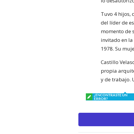
lo desautoriz
Tuvo 4 hijos, 
del líder de 
momento de su
invitado en l
1978. Su muje
Castillo Velas
propia arquit
y de trabajo. 
¿ENCONTRASTE UN
ERROR?