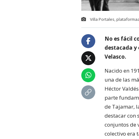
Villa Portales, plataformaa
No es fácil c
destacada y 
Velasco.
Nacido en 191
una de las más
Héctor Valdés
parte fundame
de Tajamar, la
destacar con s
conjuntos de 
colectivo era