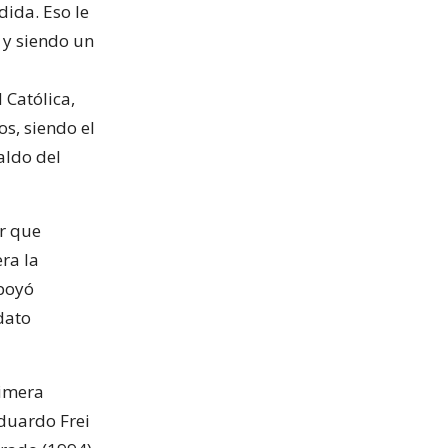
ida. Eso le
 y siendo un
 Católica,
os, siendo el
aldo del
ar que
ra la
apoyó
dato
rimera
duardo Frei