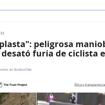
:32
aplasta": peligrosa manio
 desató furia de ciclista
portes en BioBioChile
Ética y transparenci