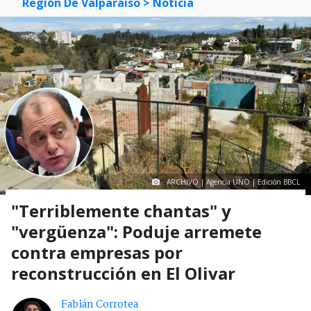
Región De Valparaíso
> Noticia
ARCHIVO | Agencia UNO | Edición BBCL
"Terriblemente chantas" y
"vergüenza": Poduje arremete
contra empresas por
reconstrucción en El Olivar
Fabián Corrotea