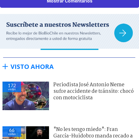
Mostrar Comentarios
VISTO AHORA
Periodista José Antonio Neme
172
visitas
sufre accidente de tránsito: chocó
con motociclista
"No les tengo miedo": Fran
66
visitas
García-Huidobro manda recado a