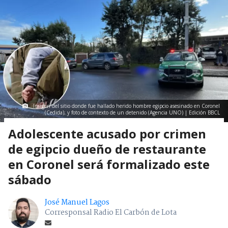
Imagen del sitio donde fue hallado herido hombre egipcio asesinado en Coronel
(Cedida); y foto de contexto de un detenido (Agencia UNO) | Edición BBCL
Adolescente acusado por crimen
de egipcio dueño de restaurante
en Coronel será formalizado este
sábado
José Manuel Lagos
Corresponsal Radio El Carbón de Lota