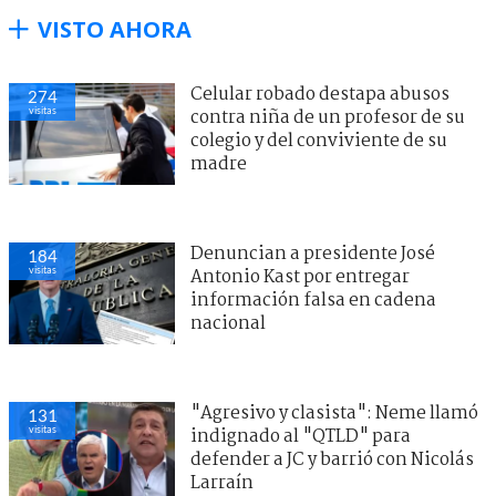
VISTO AHORA
Celular robado destapa abusos
274
visitas
contra niña de un profesor de su
colegio y del conviviente de su
madre
Denuncian a presidente José
184
visitas
Antonio Kast por entregar
información falsa en cadena
nacional
"Agresivo y clasista": Neme llamó
131
visitas
indignado al "QTLD" para
defender a JC y barrió con Nicolás
Larraín