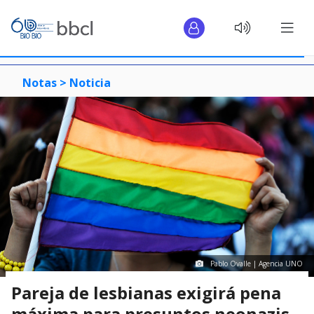
Notas >
Noticia
Pablo Ovalle | Agencia UNO
Pareja de lesbianas exigirá pena
máxima para presuntos neonazis