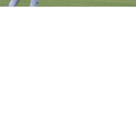
VER RESUMEN
argentino
Matías Pourrain
, de 34 años, fue detenido el j
 Fort Lauerdale por el
Servicio de Inmigración y Contr
) de Estados Unidos cuando viajaba en un vuelo interno
unto a su equipo, para disputar un torneo.
el club del jugador aseguran que ingresó de manera legal 
o, que cuenta con un permiso de trabajo vigente y un tr
 curso que ahora podría derivar, de todas formas, en un