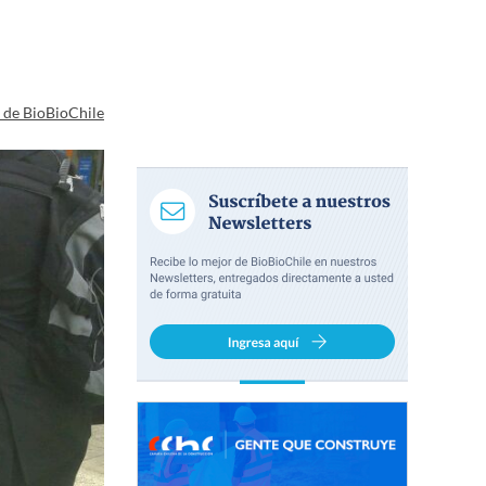
a de BioBioChile