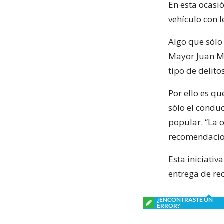
En esta ocasi
vehículo con l
Algo que sólo 
Mayor Juan Mu
tipo de delitos
Por ello es q
sólo el condu
popular. “La o
recomendacio
Esta iniciati
entrega de re
¿ENCONTRASTE UN
ERROR?