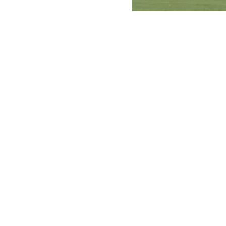
Instagram
El futbolista 
Aeropuerto de
Aduanas
(ICE
Los Ángeles j
La familia y 
norteamerican
migratorio en
deportación.