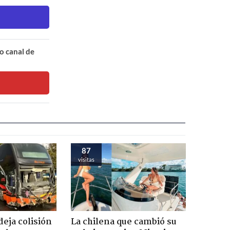
o canal de
87
visitas
eja colisión
La chilena que cambió su