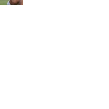
529
visitas
ueves en el
ol de
 de Miami a
al país
ámite
a eventual