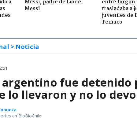
ido a
Messi, padre de Lionel
entre furgón 
ras
Messi
trasladaba a 
ndes
juveniles de 
Temuco
nal
> Noticia
2:51
 argentino fue detenido 
e lo llevaron y no lo dev
Sanhueza
portes en BioBioChile