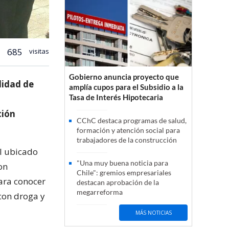
685
visitas
Gobierno anuncia proyecto que
lidad de
amplía cupos para el Subsidio a la
Tasa de Interés Hipotecaria
ción
CChC destaca programas de salud,
formación y atención social para
trabajadores de la construcción
al ubicado
"Una muy buena noticia para
on
Chile": gremios empresariales
ara conocer
destacan aprobación de la
megarreforma
 con droga y
MÁS NOTICIAS