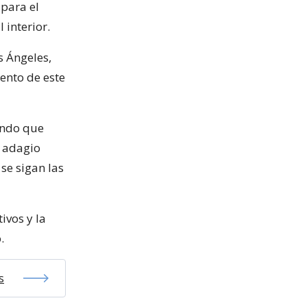
 para el
 interior.
s Ángeles,
ento de este
ando que
l adagio
se sigan las
ivos y la
.
s