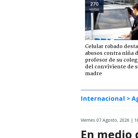
270
visitas
Celular robado dest
abusos contra niña 
profesor de su coleg
del conviviente de 
madre
Internacional
> A
Viernes 07 Agosto, 2026 | 1
En medio d