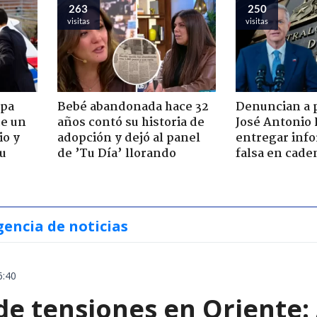
263
250
visitas
visitas
apa
Bebé abandonada hace 32
Denuncian a 
de un
años contó su historia de
José Antonio 
io y
adopción y dejó al panel
entregar inf
su
de ’Tu Día’ llorando
falsa en cade
gencia de noticias
6:40
e tensiones en Oriente: 