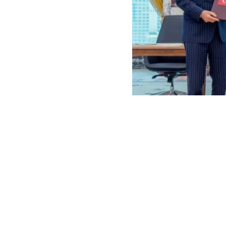
Representantes de Turquía
Arabia Saudi
saudí de La 
colectiva”
y q
se considerará