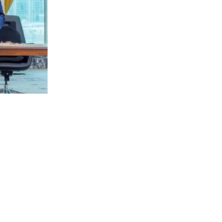
422
visitas
ad sagrada
 “disuasión
 tres países