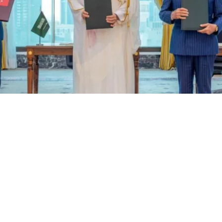
, Arabia Saudita y Pakistán | EFE
VER RESUMEN
ta, Turquía y Pakistán
firmaron este viernes en la ciud
Meca un
acuerdo de defensa trilateral para reforzar la
ue estipula que cualquier ataque contra alguno de estos
 una agresión “contra todos ellos”.