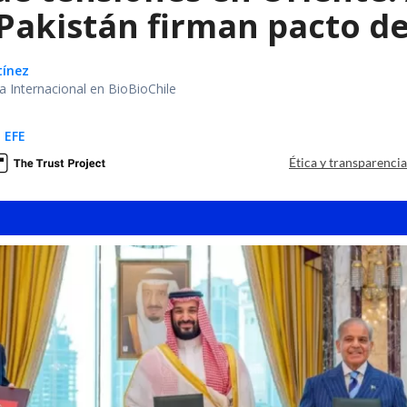
 Pakistán firman pacto d
tínez
ea Internacional en BioBioChile
 EFE
Ética y transparenci