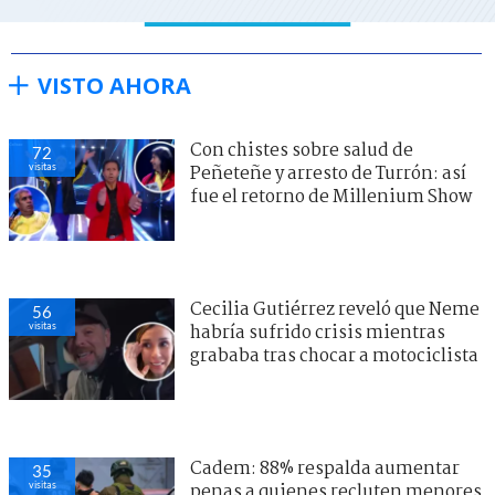
VISTO AHORA
Con chistes sobre salud de
72
visitas
Peñeteñe y arresto de Turrón: así
fue el retorno de Millenium Show
Cecilia Gutiérrez reveló que Neme
56
visitas
habría sufrido crisis mientras
grababa tras chocar a motociclista
Cadem: 88% respalda aumentar
35
visitas
penas a quienes recluten menores