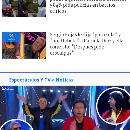
y 84% pide policías en barrios
críticos
Sergio Rojas le dijo "gorreada" y
34
visitas
"analfabeta" a Pamela Díaz y ella
contestó: "Después pide
disculpas"
Espectáculos Y TV
> Noticia