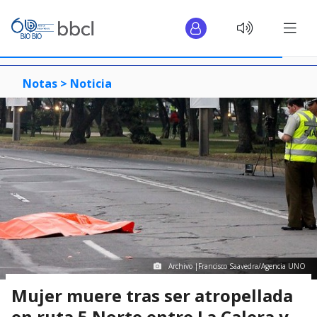
Notas >
Noticia
Archivo |Francisco Saavedra/Agencia UNO
Mujer muere tras ser atropellada
en ruta 5 Norte entre La Calera y