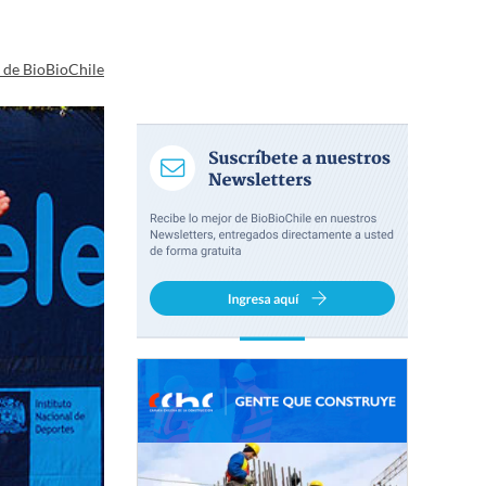
a de BioBioChile