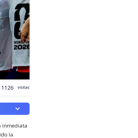
1126
visitas
ia inmediata
ido la