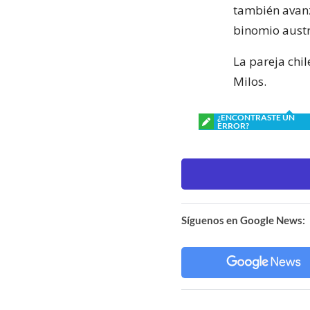
también avanzó
binomio austr
La pareja chil
Milos.
¿ENCONTRASTE UN
ERROR?
Síguenos en Google News: