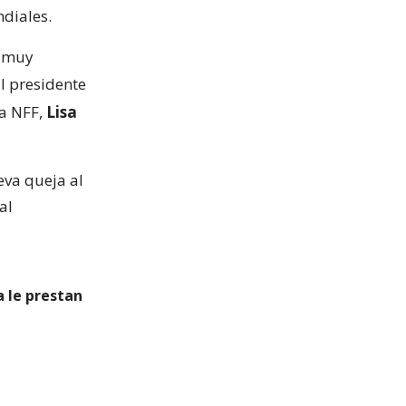
ndiales.
á muy
l presidente
la NFF,
Lisa
eva queja al
al
a le prestan