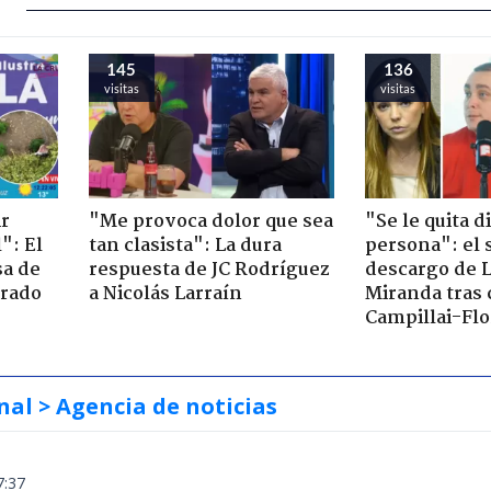
145
136
visitas
visitas
ir
"Me provoca dolor que sea
"Se le quita d
": El
tan clasista": La dura
persona": el 
sa de
respuesta de JC Rodríguez
descargo de 
trado
a Nicolás Larraín
Miranda tras 
Campillai-Flo
nal
> Agencia de noticias
7:37