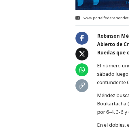
www.portalfederaciondete
Robinson Mén
Abierto de Cr
Ruedas que o
El número uno
sábado luego 
contundente 6
Méndez buscar
Boukartacha (
por 6-4, 3-6 y 
En el dobles, 