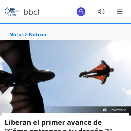
Notas >
Noticia
Dreamworks
Liberan el primer avance de
“Cómo entrenar a tu dragón 2″