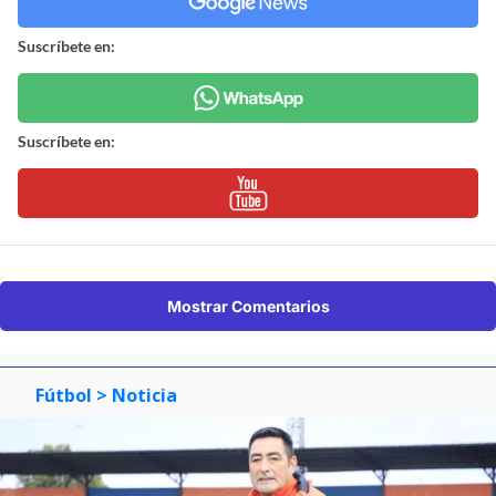
Suscríbete en:
Suscríbete en:
Mostrar Comentarios
Fútbol
> Noticia