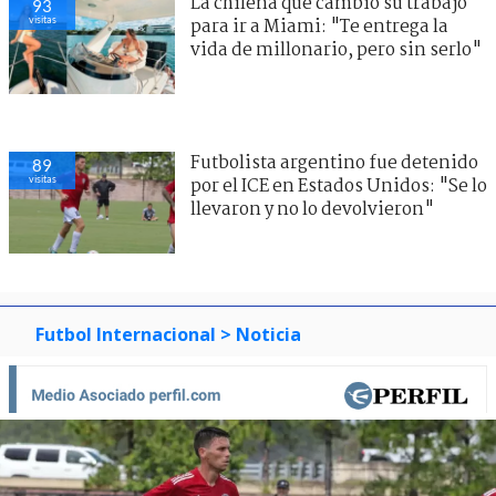
La chilena que cambió su trabajo
93
visitas
para ir a Miami: "Te entrega la
vida de millonario, pero sin serlo"
Futbolista argentino fue detenido
89
visitas
por el ICE en Estados Unidos: "Se lo
llevaron y no lo devolvieron"
Futbol Internacional
> Noticia