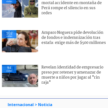
visitas
mortal accidente en montaña de
Perú rompe el silencio en sus
redes
Amparo Noguera pide devolución
102
visitas
de fondos e indemnización tras
estafa: exige más de $500 millones
Revelan identidad de empresario
94
visitas
preso por retener y amenazar de
muerte a niños por jugar al "rin
raja"
Internacional
> Noticia