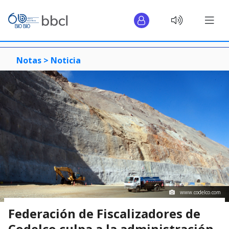
Notas >
Noticia
www.codelco.com
Federación de Fiscalizadores de
Codelco culpa a la administración