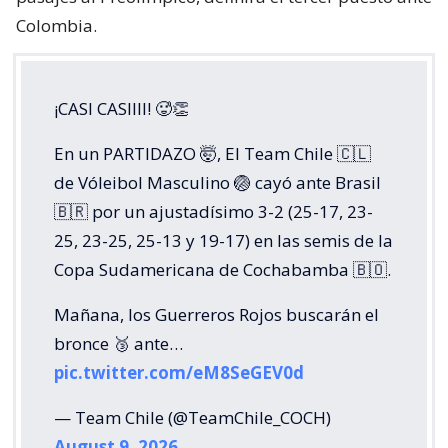
Colombia.
¡CASI CASIIII! 🥵👏
En un PARTIDAZO 🤯, El Team Chile 🇨🇱
de Vóleibol Masculino 🏐 cayó ante Brasil
🇧🇷 por un ajustadísimo 3-2 (25-17, 23-
25, 23-25, 25-13 y 19-17) en las semis de la
Copa Sudamericana de Cochabamba 🇧🇴.
Mañana, los Guerreros Rojos buscarán el
bronce 🥉 ante…
pic.twitter.com/eM8SeGEV0d
— Team Chile (@TeamChile_COCH)
August 9, 2026