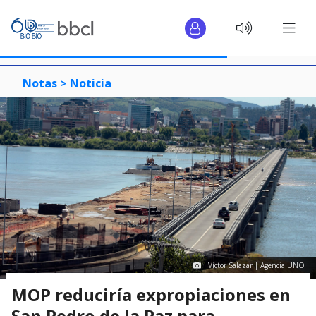
Notas >
Noticia
Víctor Salazar | Agencia UNO
MOP reduciría expropiaciones en
San Pedro de la Paz para