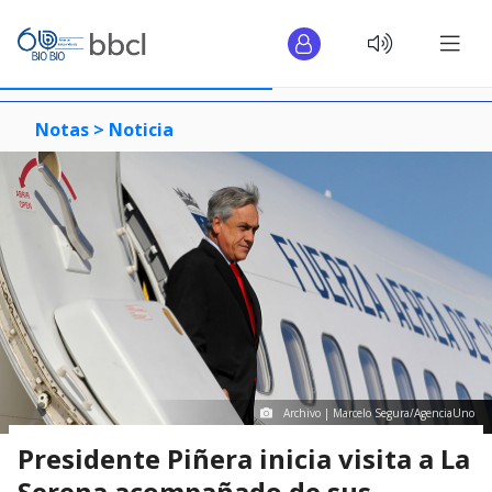
Notas >
Noticia
Archivo | Marcelo Segura/AgenciaUno
Presidente Piñera inicia visita a La
Serena acompañado de sus