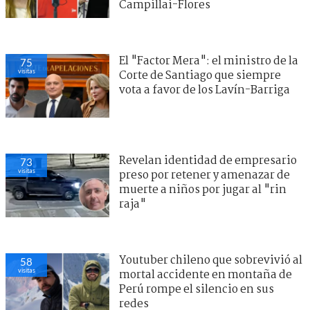
Campillai-Flores
El "Factor Mera": el ministro de la
75
visitas
Corte de Santiago que siempre
vota a favor de los Lavín-Barriga
Revelan identidad de empresario
73
visitas
preso por retener y amenazar de
muerte a niños por jugar al "rin
raja"
Youtuber chileno que sobrevivió al
58
visitas
mortal accidente en montaña de
Perú rompe el silencio en sus
redes