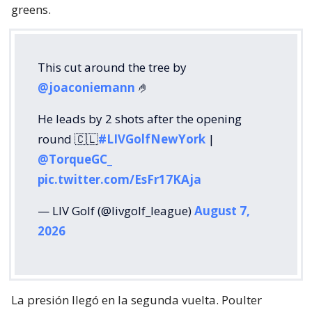
greens.
This cut around the tree by
@joaconiemann
🤌
He leads by 2 shots after the opening
round 🇨🇱
#LIVGolfNewYork
|
@TorqueGC_
pic.twitter.com/EsFr17KAja
— LIV Golf (@livgolf_league)
August 7,
2026
La presión llegó en la segunda vuelta. Poulter