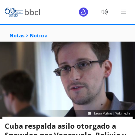
Notas >
Noticia
Laura Poitras | Wikimedia
Cuba respalda asilo otorgado a
Snowden por Venezuela, Bolivia y