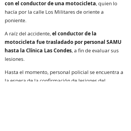
con el conductor de una motocicleta
, quien lo
hacía por la calle Los Militares de oriente a
poniente.
A raíz del accidente,
el conductor de la
motocicleta fue trasladado por personal SAMU
hasta la Clínica Las Condes
, a fin de evaluar sus
lesiones.
Hasta el momento, personal policial se encuentra a
la espera de la confirmación de lesiones del
conductor de la motocicleta, así como las
instrucciones de fiscalía.
Francisca García-Huidobro habló con
el periodista