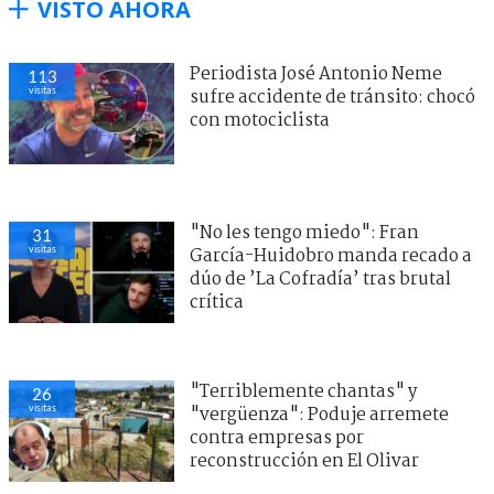
VISTO AHORA
Periodista José Antonio Neme
113
visitas
sufre accidente de tránsito: chocó
con motociclista
"No les tengo miedo": Fran
31
visitas
García-Huidobro manda recado a
dúo de ’La Cofradía’ tras brutal
crítica
"Terriblemente chantas" y
26
visitas
"vergüenza": Poduje arremete
contra empresas por
reconstrucción en El Olivar