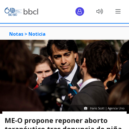
Notas >
Noticia
Hans Scott | Agencia Uno
ME-O propone reponer aborto
terapéutico tras denuncia de niña