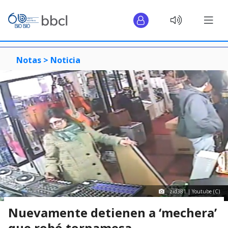
Notas >
Noticia
zid381 | Youtube (C)
Nuevamente detienen a ‘mechera’
que robó tornamesa