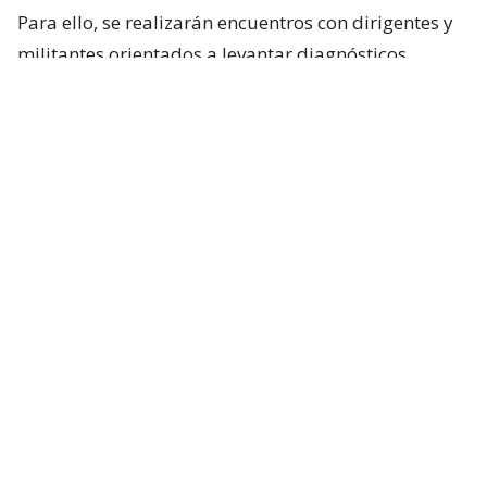
Para ello, se realizarán encuentros con dirigentes y
militantes orientados a levantar diagnósticos
locales, identificar prioridades y fortalecer la
articulación territorial entre las distintas
colectividades.
A partir de este trabajo, el bloque opositor espera
recoger propuestas que sirvan como base para una
agenda nacional construida desde las regiones.
Sin embargo, el despliegue también tendrá un
componente comunicacional: salir a explicar a la
ciudadanía la postura del sector frente a las
principales reformas impulsadas por el Gobierno.
Según explicó el secretario general del PPD,
Sebastián Vergara,
uno de los objetivos será