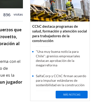
896
visitas
CChC destaca programas de
fuerzos que
salud, formación y atención social
para trabajadores de la
Crovetto,
construcción
oración al
"Una muy buena noticia para
Chile": gremios empresariales
lema con el
destacan aprobación de la
megarreforma
do de
ue es la
SalfaCorp y CChC firman acuerdo
para impulsar estándares de
 un jugador
sostenibilidad en la construcción
MÁS NOTICIAS