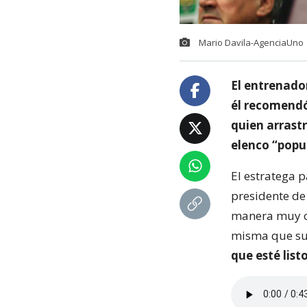
Mario Davila-AgenciaUno
El entrenado
él recomendó
quien arrastr
elenco “popu
El estratega 
presidente de
manera muy or
misma que suf
que esté list