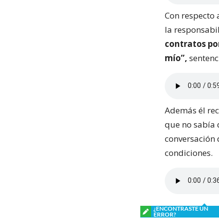
Con respecto 
la responsabi
contratos por
mío”,
sentenc
Además él reco
que no sabía 
conversación 
condiciones.
¿ENCONTRASTE UN
ERROR?