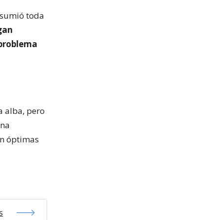
 asumió toda
gan
s problema
a alba, pero
una
en óptimas
s