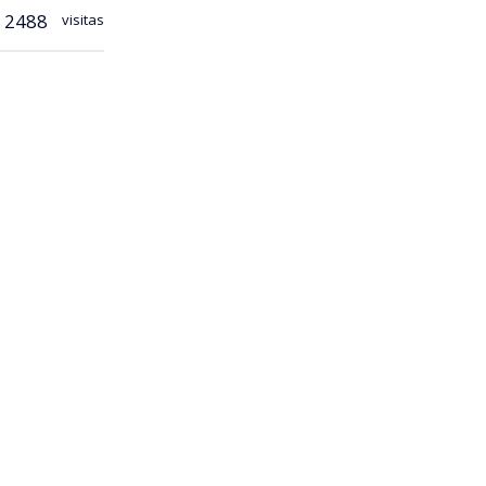
2488
visitas
 definido el
 a horas de
el
15 y el 30 de
ica
inalizó en el
do por
 selecciones