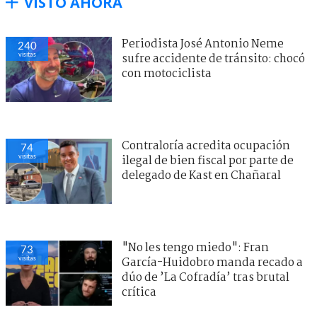
VISTO AHORA
Periodista José Antonio Neme
240
visitas
sufre accidente de tránsito: chocó
con motociclista
Contraloría acredita ocupación
74
visitas
ilegal de bien fiscal por parte de
delegado de Kast en Chañaral
"No les tengo miedo": Fran
73
visitas
García-Huidobro manda recado a
dúo de ’La Cofradía’ tras brutal
crítica