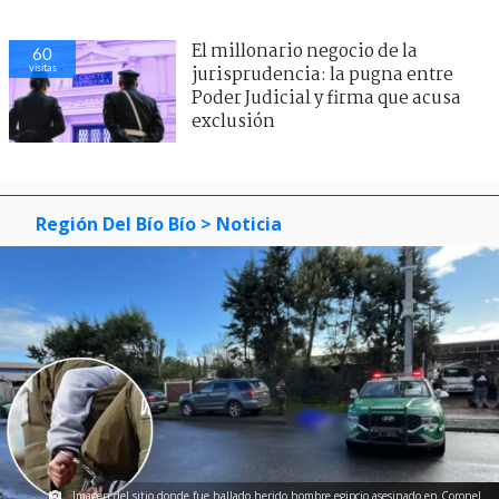
El millonario negocio de la
60
visitas
jurisprudencia: la pugna entre
Poder Judicial y firma que acusa
exclusión
Región Del Bío Bío
> Noticia
Imagen del sitio donde fue hallado herido hombre egipcio asesinado en Coronel