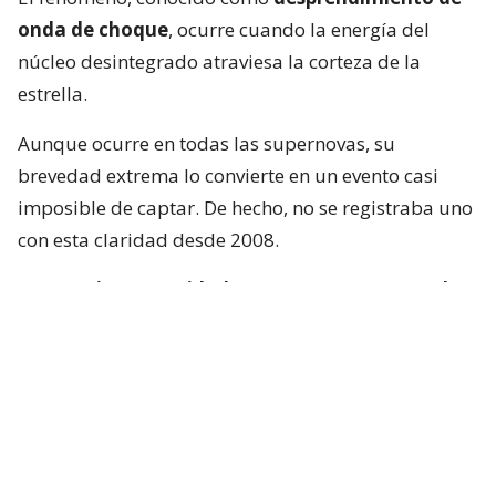
onda de choque
, ocurre cuando la energía del
núcleo desintegrado atraviesa la corteza de la
estrella.
Aunque ocurre en todas las supernovas, su
brevedad extrema lo convierte en un evento casi
imposible de captar. De hecho, no se registraba uno
con esta claridad desde 2008.
“Se requiere serenidad y suerte para capturarlo
en tiempo real”
, afirma el autor principal de uno
de los trabajos, Brendan O’Connor, astrónomo de la
Universidad Carnegie Mellon en Pittsburgh.