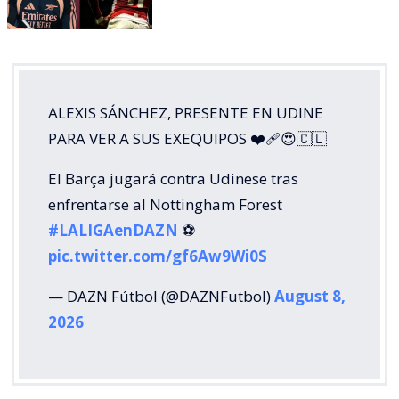
ALEXIS SÁNCHEZ, PRESENTE EN UDINE
PARA VER A SUS EXEQUIPOS ❤️‍🩹😍🇨🇱
El Barça jugará contra Udinese tras
enfrentarse al Nottingham Forest
#LALIGAenDAZN
⚽️
pic.twitter.com/gf6Aw9Wi0S
— DAZN Fútbol (@DAZNFutbol)
August 8,
2026