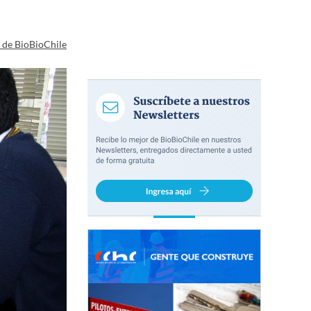
a de BioBioChile