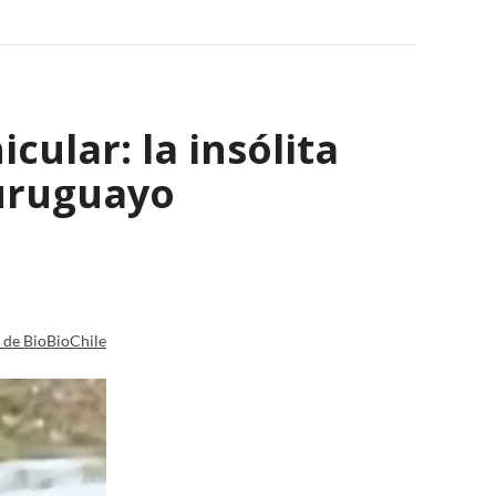
ular: la insólita
 uruguayo
a de BioBioChile