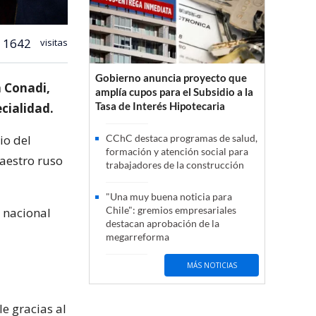
1642
visitas
Gobierno anuncia proyecto que
a Conadi,
amplía cupos para el Subsidio a la
Tasa de Interés Hipotecaria
ecialidad.
io del
CChC destaca programas de salud,
formación y atención social para
aestro ruso
trabajadores de la construcción
"Una muy buena noticia para
Chile": gremios empresariales
g nacional
destacan aprobación de la
megarreforma
MÁS NOTICIAS
e gracias al