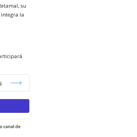
Retamal, su
 integra la
articipará
s
o canal de