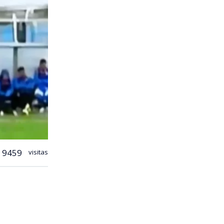
9459
visitas
 fútbol