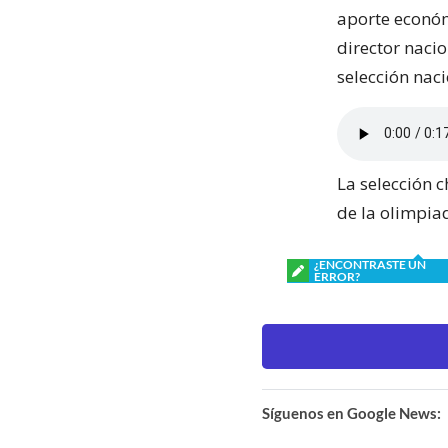
aporte económ
director nacio
selección naci
La selección c
de la olimpiad
¿ENCONTRASTE UN
ERROR?
Síguenos en Google News: