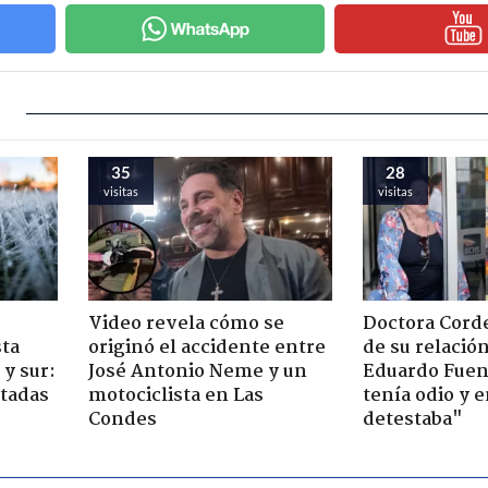
35
28
visitas
visitas
Video revela cómo se
Doctora Corde
sta
originó el accidente entre
de su relació
y sur:
José Antonio Neme y un
Eduardo Fuen
ctadas
motociclista en Las
tenía odio y 
Condes
detestaba"