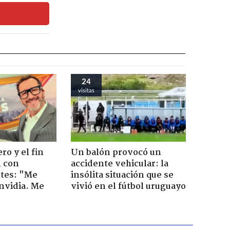
24
visitas
ro y el fin
Un balón provocó un
n con
accidente vehicular: la
tes: "Me
insólita situación que se
envidia. Me
vivió en el fútbol uruguayo