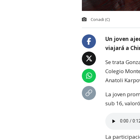
Conadi (C)
Un joven aje
viajará a Chi
Se trata Gonz
Colegio Monte
Anatoli Karpo
La joven prom
sub 16, valoró
La participac