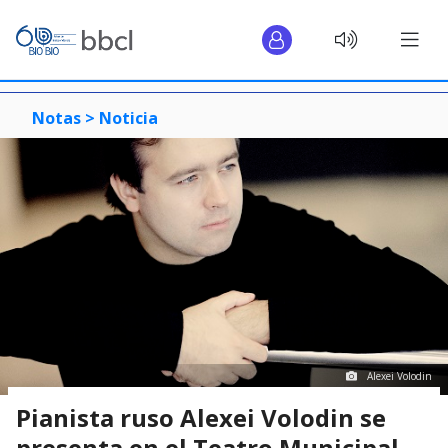
Notas >
Noticia
Alexei Volodin
Pianista ruso Alexei Volodin se
presenta en el Teatro Municipal