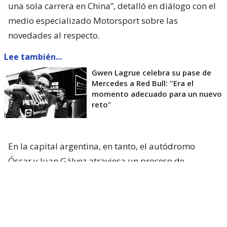
una sola carrera en China”, detalló en diálogo con el
medio especializado Motorsport sobre las
novedades al respecto.
Lee también...
Gwen Lagrue celebra su pase de
Mercedes a Red Bull: "Era el
momento adecuado para un nuevo
reto"
En la capital argentina, en tanto, el autódromo
Óscar y Juan Gálvez atraviesa un proceso de
renovación para recibir
la fecha ya confirmada del
MotoGP en 2027
y a la vez, sueña con recibir otra
vez al Gran Circo en 2028.