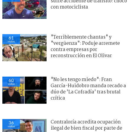
sufre accidente de tránsito: chocó
con motociclista
"Terriblemente chantas" y
61
visitas
"vergüenza": Poduje arremete
contra empresas por
reconstrucción en El Olivar
"No les tengo miedo": Fran
60
visitas
García-Huidobro manda recado a
dúo de ’La Cofradía’ tras brutal
crítica
Contraloría acredita ocupación
36
visitas
ilegal de bien fiscal por parte de