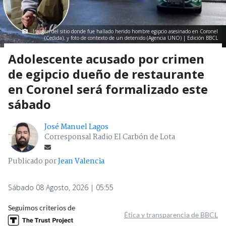
Imagen del sitio donde fue hallado herido hombre egipcio asesinado en Coronel
(Cedida); y foto de contexto de un detenido (Agencia UNO) | Edición BBCL
Adolescente acusado por crimen
de egipcio dueño de restaurante
en Coronel será formalizado este
sábado
José Manuel Lagos
Corresponsal Radio El Carbón de Lota
Publicado por
Jean Valencia
Sábado 08 Agosto, 2026 | 05:55
Seguimos criterios de
Ética y transparencia de BBCL