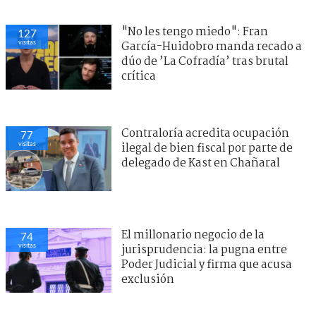
"No les tengo miedo": Fran
127
visitas
García-Huidobro manda recado a
dúo de ’La Cofradía’ tras brutal
crítica
Contraloría acredita ocupación
77
visitas
ilegal de bien fiscal por parte de
delegado de Kast en Chañaral
El millonario negocio de la
74
visitas
jurisprudencia: la pugna entre
Poder Judicial y firma que acusa
exclusión