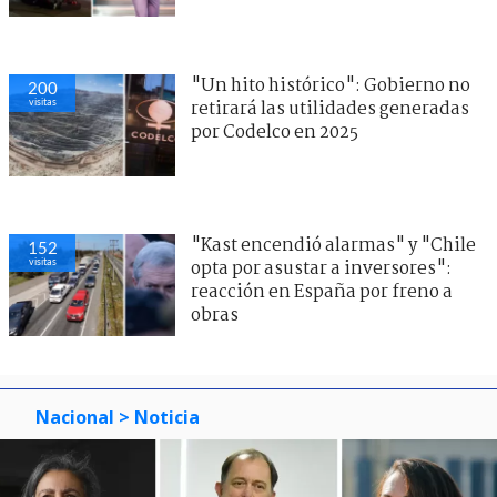
"Un hito histórico": Gobierno no
200
visitas
retirará las utilidades generadas
por Codelco en 2025
"Kast encendió alarmas" y "Chile
152
visitas
opta por asustar a inversores":
reacción en España por freno a
obras
Nacional
> Noticia