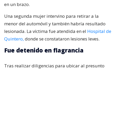
en un brazo.
Una segunda mujer intervino para retirar a la
menor del automóvil y también habría resultado
lesionada. La víctima fue atendida en el
Hospital de
Quintero,
donde se constataron lesiones leves.
Fue detenido en flagrancia
Tras realizar diligencias para ubicar al presunto
agresor, este posteriormente llegó hasta la unidad
policial, donde fue identificado y detenido en
flagrancia. El capitán
Miguel Cuevas
explicó que
los antecedentes fueron puestos a disposición de
distintas instancias judiciales.
“A raíz de las diferentes diligencias, posteriormente,