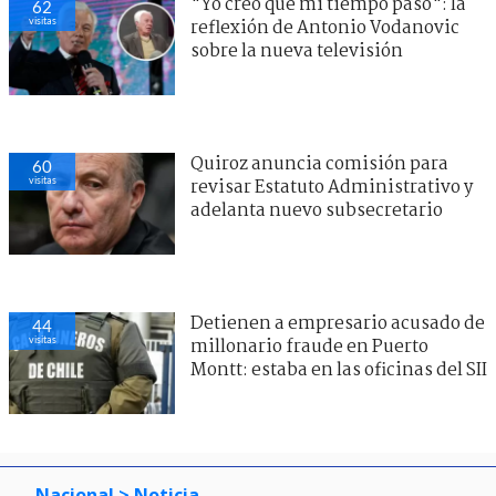
"Yo creo que mi tiempo pasó": la
62
visitas
reflexión de Antonio Vodanovic
sobre la nueva televisión
Quiroz anuncia comisión para
60
visitas
revisar Estatuto Administrativo y
adelanta nuevo subsecretario
Detienen a empresario acusado de
44
visitas
millonario fraude en Puerto
Montt: estaba en las oficinas del SII
Nacional
> Noticia