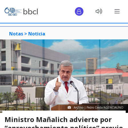
Notas >
Noticia
Archivo | Pedro Cerda/AGENCIAUNO
Ministro Mañalich advierte por
“aprovechamiento político” previo