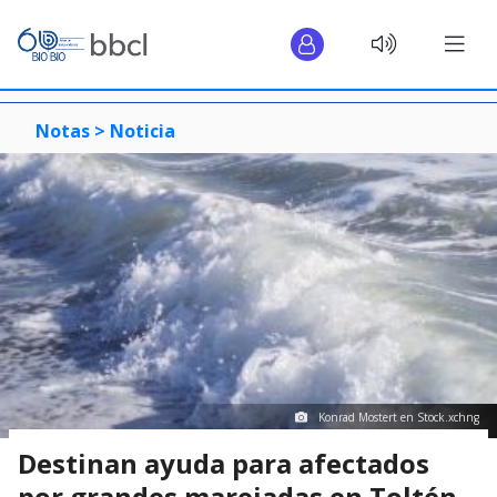
Notas >
Noticia
Konrad Mostert en Stock.xchng
Destinan ayuda para afectados
por grandes marejadas en Toltén