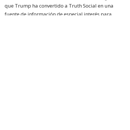
que Trump ha convertido a Truth Social en una
fuente de información de especial interés para
bolsas, empresas, inversores e instituciones
financieras, pues
puede hacer que los valores de
mercado se desplomen o se disparen al instante.
Lee también...
¿Por qué los modelos de IA se
están escapando para hacer
ciberataques?
La nueva cuenta VIP de Truth Social
Aunque la empresa detrás de la red (Trump Media
& Technology Group) no expone este servicio en su