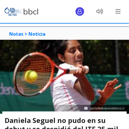
Notas >
Noticia
portalfederaciondetenis.cl
Daniela Seguel no pudo en su
debut y se despidió del ITF 25 mil