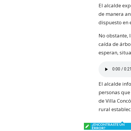
El alcalde exp
de manera ant
dispuesto en 
No obstante, 
caída de árbol
esperan, situ
El alcalde in
personas que 
de Villa Concó
rural estable
¿ENCONTRASTE UN
ERROR?