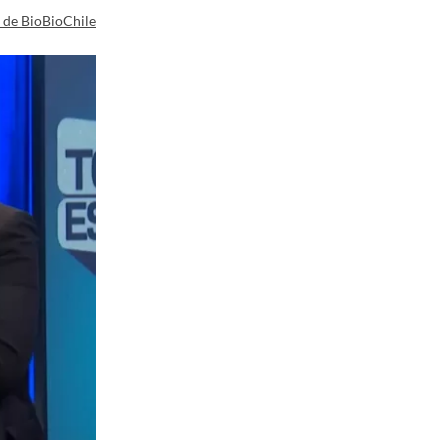
a de BioBioChile