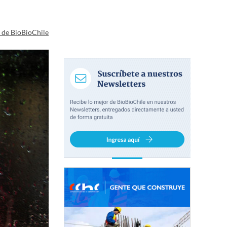
a de BioBioChile