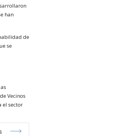
esarrollaron
se han
obabilidad de
ue se
las
 de Vecinos
 el sector
s