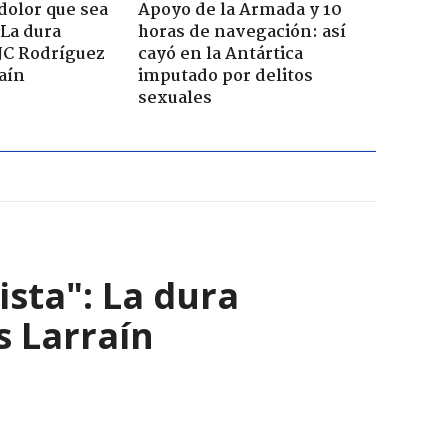
dolor que sea
Apoyo de la Armada y 10
 La dura
horas de navegación: así
JC Rodríguez
cayó en la Antártica
raín
imputado por delitos
sexuales
ista": La dura
s Larraín