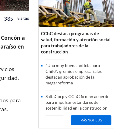
385
visitas
CChC destaca programas de
e Concón a
salud, formación y atención social
para trabajadores de la
paraíso en
construcción
"Una muy buena noticia para
vicios
Chile": gremios empresariales
guridad,
destacan aprobación de la
megarreforma
SalfaCorp y CChC firman acuerdo
ados para
para impulsar estándares de
sostenibilidad en la construcción
ras.
MÁS NOTICIAS