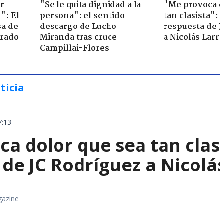
ir
"Se le quita dignidad a la
"Me provoca 
": El
persona": el sentido
tan clasista":
sa de
descargo de Lucho
respuesta de 
trado
Miranda tras cruce
a Nicolás Lar
Campillai-Flores
ticia
7:13
a dolor que sea tan clas
de JC Rodríguez a Nicolá
gazine