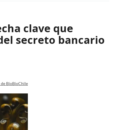
echa clave que
del secreto bancario
a de BioBioChile