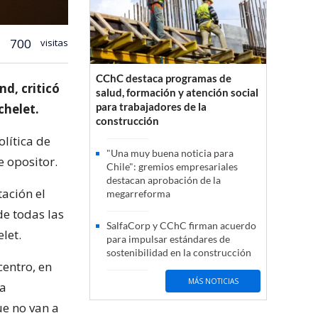
700
visitas
CChC destaca programas de
d, criticó
salud, formación y atención social
para trabajadores de la
chelet.
construcción
lítica de
"Una muy buena noticia para
e opositor.
Chile": gremios empresariales
destacan aprobación de la
tación el
megarreforma
de todas las
SalfaCorp y CChC firman acuerdo
let.
para impulsar estándares de
sostenibilidad en la construcción
centro, en
MÁS NOTICIAS
la
ue no van a