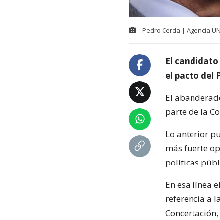
Pedro Cerda | Agencia U
El candidato
el pacto del
El abanderado
parte de la C
Lo anterior p
más fuerte opo
políticas púb
En esa línea e
referencia a 
Concertación,