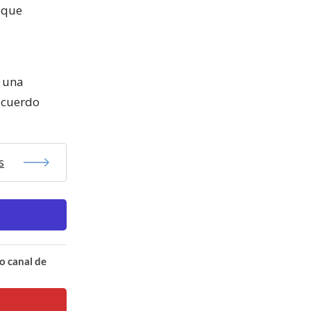
loque
n una
acuerdo
s
o canal de