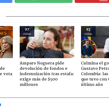
97
92
visitas
visitas
Amparo Noguera pide
Culmina el g
 de
devolución de fondos e
Gustavo Petr
e vota
indemnización tras estafa:
Colombia: las
-
exige más de $500
que tuvo con 
millones
último año
a