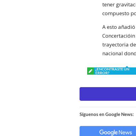
tener gravita
compuesto por 
A esto añadió 
Concertacióin
trayectoria d
nacional dond
¿ENCONTRASTE UN
ERROR?
Síguenos en Google News: