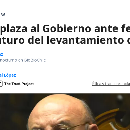
:36
plaza al Gobierno ante f
uturo del levantamiento 
ez
r nocturno en BioBioChile
al López
Ética y transparenci