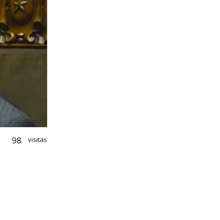
98
visitas
rá el futuro