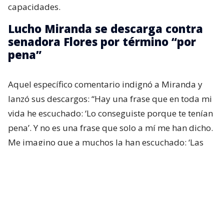
capacidades.
Lucho Miranda se descarga contra
senadora Flores por término “por
pena”
Aquel específico comentario indignó a Miranda y
lanzó sus descargos: “Hay una frase que en toda mi
vida he escuchado: ‘Lo conseguiste porque te tenían
pena’. Y no es una frase que solo a mí me han dicho.
Me imagino que a muchos la han escuchado: ‘Las
personas con discapacidad logran las cosas por
pena’”, partió comentando.
“
Creo que es una afirmación profundamente
injusta, porque reduce años de esfuerzo a una
emoción momentánea
”, afirmó.