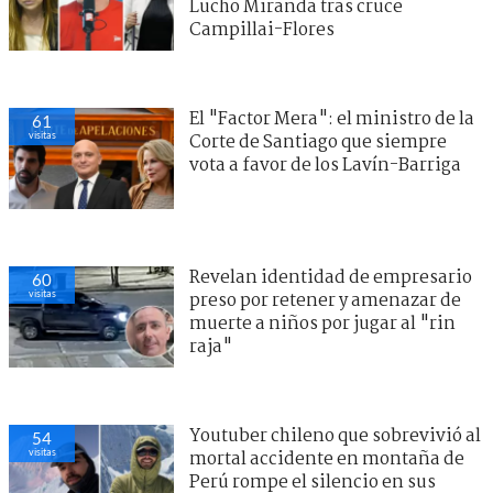
Lucho Miranda tras cruce
Campillai-Flores
El "Factor Mera": el ministro de la
61
visitas
Corte de Santiago que siempre
vota a favor de los Lavín-Barriga
Revelan identidad de empresario
60
visitas
preso por retener y amenazar de
muerte a niños por jugar al "rin
raja"
Youtuber chileno que sobrevivió al
54
visitas
mortal accidente en montaña de
Perú rompe el silencio en sus