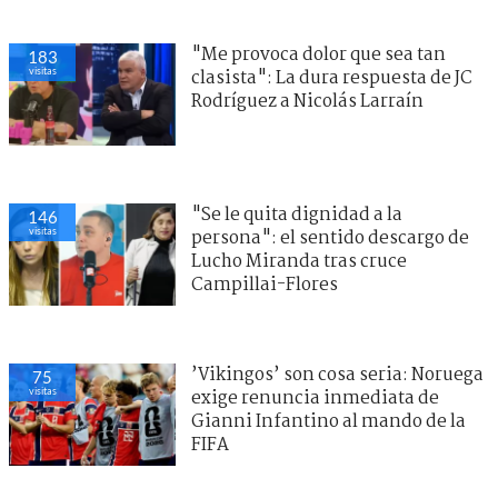
"Me provoca dolor que sea tan
183
visitas
clasista": La dura respuesta de JC
Rodríguez a Nicolás Larraín
"Se le quita dignidad a la
146
visitas
persona": el sentido descargo de
Lucho Miranda tras cruce
Campillai-Flores
’Vikingos’ son cosa seria: Noruega
75
visitas
exige renuncia inmediata de
Gianni Infantino al mando de la
FIFA