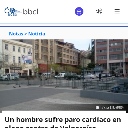
Notas >
Noticia
Víctor Lillo (RBB)
Un hombre sufre paro cardíaco en
pleno centro de Valparaíso