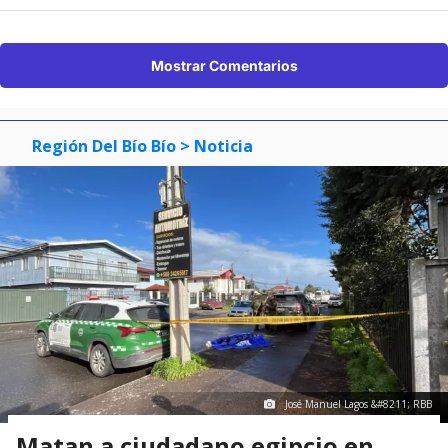
Mostrar Comentarios
Región Del Bío Bío
> Noticia
José Manuel Lagos &#8211; RBB
Matan a ciudadano egipcio en