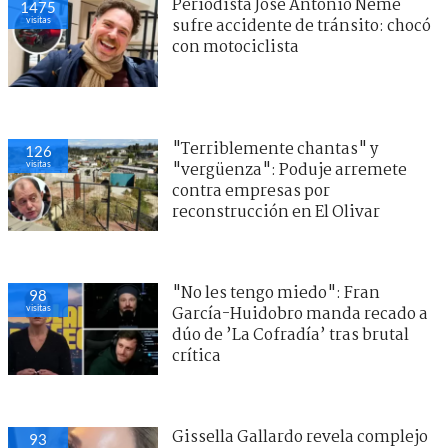
Periodista José Antonio Neme
1475
visitas
sufre accidente de tránsito: chocó
con motociclista
"Terriblemente chantas" y
126
visitas
"vergüenza": Poduje arremete
contra empresas por
reconstrucción en El Olivar
"No les tengo miedo": Fran
98
visitas
García-Huidobro manda recado a
dúo de ’La Cofradía’ tras brutal
crítica
Gissella Gallardo revela complejo
93