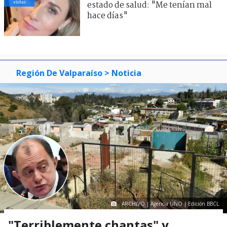
visitas
estado de salud: "Me tenían mal
hace días"
Región De Valparaíso
> Noticia
ARCHIVO | Agencia UNO | Edición BBCL
"Terriblemente chantas" y