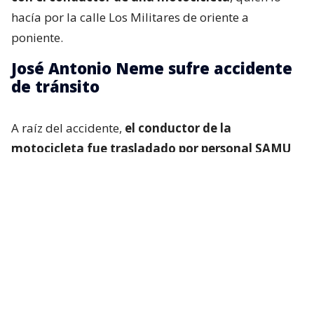
hacía por la calle Los Militares de oriente a
poniente.
José Antonio Neme sufre accidente
de tránsito
A raíz del accidente,
el conductor de la
motocicleta fue trasladado por personal SAMU
hasta la Clínica Las Condes
, a fin de evaluar sus
lesiones.
Hasta el momento, personal policial se encuentra en
la espera de la confirmación de lesiones del
conductor de la motocicleta, así como las
instrucciones de fiscalía.
En medio del programa de Chilevisión,
Francisca