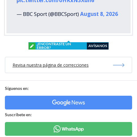
pic.twitter.com/oHKxN3Xdn6
— BBC Sport (@BBCSport)
August 8, 2026
¿ENCONTRASTE UN
AVÍSANOS
ERROR?
Revisa nuestra página de correcciones
Síguenos en:
Suscríbete en: