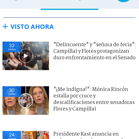
VISTO AHORA
"Delincuente" y "señora de feria":
32
visitas
Campillai y Flores protagonizan
duro enfrentamiento en el Senado
"¡Me indigna!": Mónica Rincón
30
visitas
estalla por cruce y
descalificaciones entre senadoras
Flores y Campillai
Presidente Kast anuncia en
24
visitas