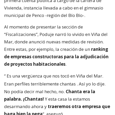
primera cuenta pública a cargo de la cartera de
Vivienda, instancia llevada a cabo en el gimnasio
municipal de Penco -región del Bío Bío-.
Al momento de presentar la sección de
“Fiscalizaciones”, Poduje narró lo vivido en Viña del
Mar, donde anunció nuevas medidas de revisión.
Entre estas, por ejemplo, la creación de un
ranking
de empresas constructoras para la adjudicación
de proyectos habitacionales
.
“
Es una vergüenza que nos tocó en Viña del Mar.
Eran perfiles terriblemente chantas
. Así yo lo dije.
No podía decir mal hecho, no.
Chanta era la
palabra. ¡Chantas!
Y esta casa la estamos
desarmando ahora y
traeremos otra empresa que
haga bien la pega
“, aseguró.