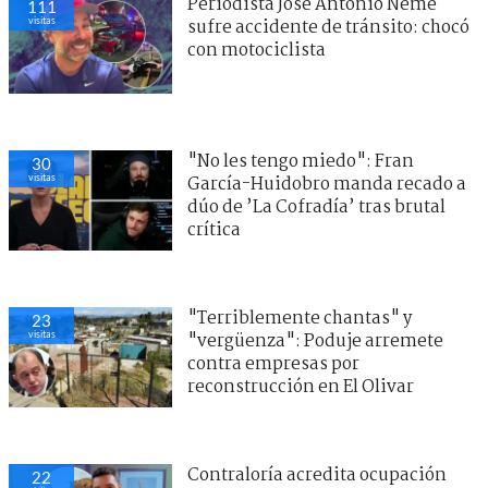
Periodista José Antonio Neme
111
visitas
sufre accidente de tránsito: chocó
con motociclista
"No les tengo miedo": Fran
30
visitas
García-Huidobro manda recado a
dúo de ’La Cofradía’ tras brutal
crítica
"Terriblemente chantas" y
23
visitas
"vergüenza": Poduje arremete
contra empresas por
reconstrucción en El Olivar
Contraloría acredita ocupación
22