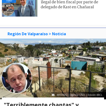
visitas
ilegal de bien fiscal por parte de
delegado de Kast en Chañaral
Región De Valparaíso
> Noticia
ARCHIVO | Agencia UNO | Edición BBCL
"Terriblemente chantas" y