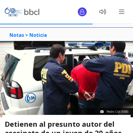
Notas >
Noticia
Pedro Cid (RBB)
Detienen al presunto autor del
asesinato de un joven de 20 años