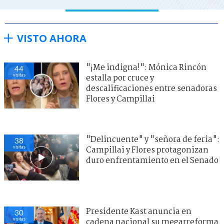
VISTO AHORA
"¡Me indigna!": Mónica Rincón
44
visitas
estalla por cruce y
descalificaciones entre senadoras
Flores y Campillai
"Delincuente" y "señora de feria":
38
visitas
Campillai y Flores protagonizan
duro enfrentamiento en el Senado
Presidente Kast anuncia en
30
visitas
cadena nacional su megarreforma