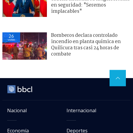
en seguridad: "Seremos
implacables"
Bomberos declara controlado
26
visitas
incendio en planta química en
Quilicura tras casi 24 horas de
combate
Nacional
Internacional
Economía
Deportes