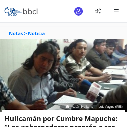
Notas >
Noticia
Aucán Huilcaman | Luis Vergara (RBB)
Huilcamán por Cumbre Mapuche:
“Los gobernadores pasarán a ser