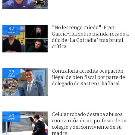
"No les tengo miedo": Fran
42
visitas
García-Huidobro manda recado a
dúo de ’La Cofradía’ tras brutal
crítica
Contraloría acredita ocupación
39
visitas
ilegal de bien fiscal por parte de
delegado de Kast en Chañaral
Celular robado destapa abusos
24
visitas
contra niña de un profesor de su
colegio y del conviviente de su
madre