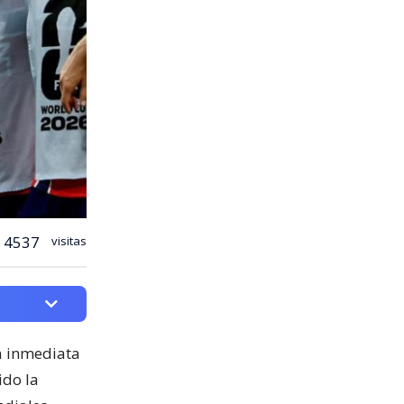
4537
visitas
ia inmediata
ido la