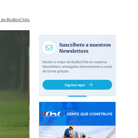
a de BioBioChile