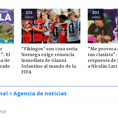
231
201
visitas
visitas
ir
’Vikingos’ son cosa seria:
"Me provoca 
": El
Noruega exige renuncia
tan clasista":
sa de
inmediata de Gianni
respuesta de 
trado
Infantino al mando de la
a Nicolás Lar
FIFA
nal
> Agencia de noticias
7:37