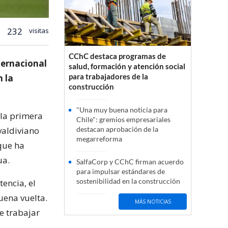
232
visitas
CChC destaca programas de
nternacional
salud, formación y atención social
para trabajadores de la
n la
construcción
"Una muy buena noticia para
 la primera
Chile": gremios empresariales
valdiviano
destacan aprobación de la
megarreforma
 que ha
ua.
SalfaCorp y CChC firman acuerdo
para impulsar estándares de
sostenibilidad en la construcción
encia, el
uena vuelta.
MÁS NOTICIAS
ue trabajar