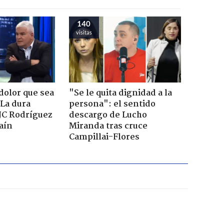
140
visitas
dolor que sea
"Se le quita dignidad a la
 La dura
persona": el sentido
JC Rodríguez
descargo de Lucho
raín
Miranda tras cruce
Campillai-Flores