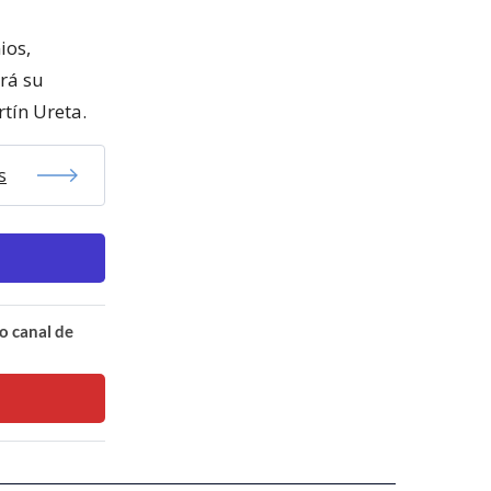
ios,
ará su
tín Ureta.
s
o canal de