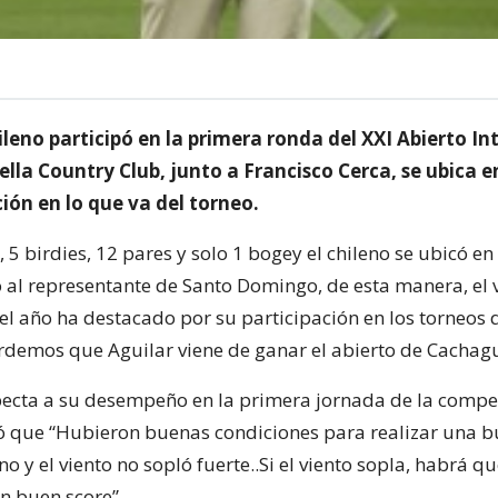
hileno participó en la primera ronda del XXI Abierto I
lla Country Club, junto a Francisco Cerca, se ubica e
ión en lo que va del torneo.
 5 birdies, 12 pares y solo 1 bogey el chileno se ubicó en
o al representante de Santo Domingo, de esta manera, el 
del año ha destacado por su participación en los torneos
ordemos que Aguilar viene de ganar el abierto de Cachag
pecta a su desempeño en la primera jornada de la compet
mó que “Hubieron buenas condiciones para realizar una b
 y el viento no sopló fuerte..Si el viento sopla, habrá q
n buen score”.