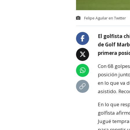
Felipe Aguilar en Twitter
El golfista c
de Golf Marbe
primera posic
Con 68 golpes,
posición junt
en lo que va 
asistido. Rec
En lo que res
golfista afir
Jugué temprano
para repetir u