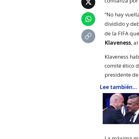
confianza por 
“No hay vuelta
dividido y de
de la FIFA que
Klaveness
, a
Klaveness hab
comité ético 
presidente de
Lee también...
La máxima man