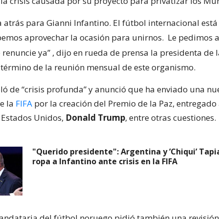
la crisis causada por su proyecto para privatizar los Mu
 atrás para Gianni Infantino. El fútbol internacional est
bemos aprovechar la ocasión para unirnos.
Le pedimos a
 renuncie ya”
, dijo en rueda de prensa la presidenta de 
l término de la reunión mensual de este organismo.
ló de “crisis profunda” y anunció que ha enviado una nu
de la
FIFA
por la creación del Premio de la Paz, entregado 
 Estados Unidos,
Donald Trump
, entre otras cuestiones.
"Querido presidente": Argentina y ’Chiqui’ Tapi
ropa a Infantino ante crisis en la FIFA
dataria del fútbol noruego pidió también una revisión