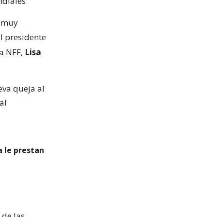
ndiales.
á muy
l presidente
la NFF,
Lisa
eva queja al
al
a le prestan
 de las