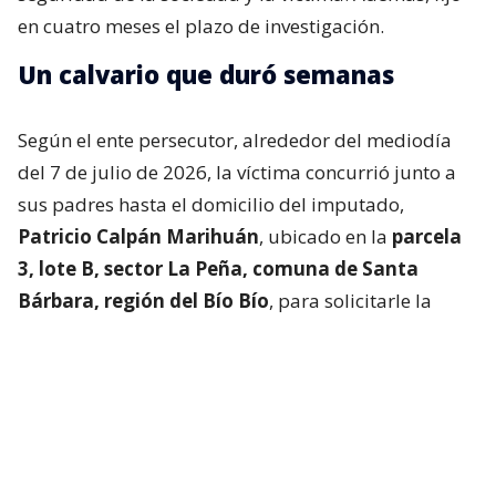
en cuatro meses el plazo de investigación.
Un calvario que duró semanas
Según el ente persecutor, alrededor del mediodía
del 7 de julio de 2026, la víctima concurrió junto a
sus padres hasta el domicilio del imputado,
Patricio Calpán Marihuán
, ubicado en la
parcela
3, lote B, sector La Peña, comuna de Santa
Bárbara, región del Bío Bío
, para solicitarle la
devolución de una motosierra que le habían
prestado.
El imputado aceptó entregar la especie,
bajo la
condición de que la víctima se quedara a
conversar a solas con él.
Lo que fue aceptado por